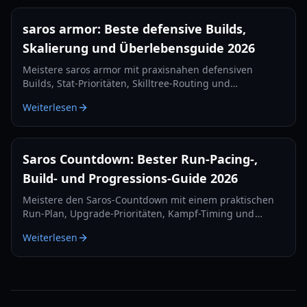
saros armor: Beste defensive Builds,
Skalierung und Überlebensguide 2026
Meistere saros armor mit praxisnahen defensiven
Builds, Stat-Prioritäten, Skilltree-Routing und
Überlebensstrategien für hohe Schwierigkeitsgrade in
Weiterlesen
2026.
Saros Countdown: Bester Run-Pacing-,
Build- und Progressions-Guide 2026
Meistere den Saros-Countdown mit einem praktischen
Run-Plan, Upgrade-Prioritäten, Kampf-Timing und
Recovery-Tipps für sauberere Clears in 2026.
Weiterlesen