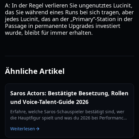
A: In der Regel verlieren Sie ungenutztes Lucinit,
das Sie während eines Runs bei sich tragen, aber
jedes Lucinit, das an der „Primary“-Station in der
Passage in permanente Upgrades investiert
wurde, bleibt für immer erhalten.
Ähnliche Artikel
Saros Actors: Bestätigte Besetzung, Rollen
und Voice-Talent-Guide 2026
Erfahre, welche Saros-Schauspieler bestätigt sind, wer
die Hauptfigur spielt und was du 2026 bei Performance-
Capture, Spracharbeit und zukünftigen Cast-
Weiterlesen
Enthüllungen erwarten kannst.