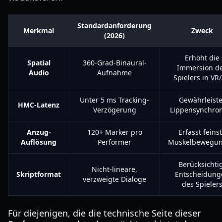
Standardanforderung
Merkmal
Zweck
(2026)
Erhöht die
Spatial
360-Grad-Binaural-
Immersion d
Audio
Aufnahme
Spielers in VR
Unter 5 ms Tracking-
Gewährleiste
HMC-Latenz
Verzögerung
Lippensynchron
Anzug-
120+ Marker pro
Erfasst feins
Auflösung
Performer
Muskelbewegu
Berücksichti
Nicht-lineare,
Skriptformat
Entscheidung
verzweigte Dialoge
des Spieler
Für diejenigen, die die technische Seite dieser