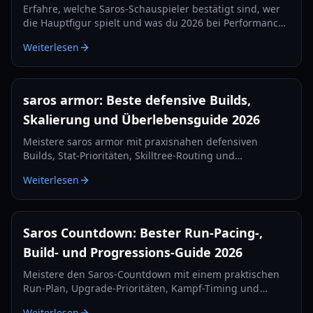
Erfahre, welche Saros-Schauspieler bestätigt sind, wer
die Hauptfigur spielt und was du 2026 bei Performance-
Capture, Spracharbeit und zukünftigen Cast-
Weiterlesen
Enthüllungen erwarten kannst.
saros armor: Beste defensive Builds,
Skalierung und Überlebensguide 2026
Meistere saros armor mit praxisnahen defensiven
Builds, Stat-Prioritäten, Skilltree-Routing und
Überlebensstrategien für hohe Schwierigkeitsgrade in
Weiterlesen
2026.
Saros Countdown: Bester Run-Pacing-,
Build- und Progressions-Guide 2026
Meistere den Saros-Countdown mit einem praktischen
Run-Plan, Upgrade-Prioritäten, Kampf-Timing und
Recovery-Tipps für sauberere Clears in 2026.
Weiterlesen