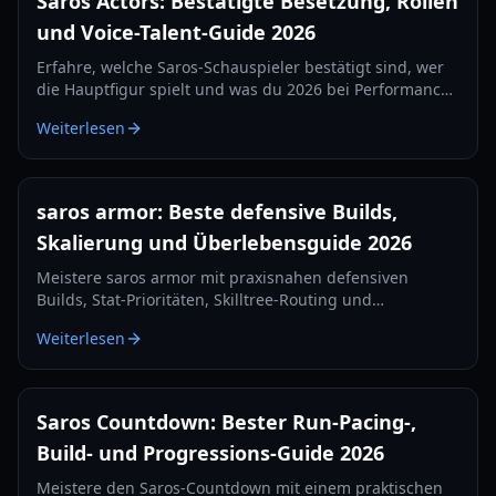
Saros Actors: Bestätigte Besetzung, Rollen
und Voice-Talent-Guide 2026
Erfahre, welche Saros-Schauspieler bestätigt sind, wer
die Hauptfigur spielt und was du 2026 bei Performance-
Capture, Spracharbeit und zukünftigen Cast-
Weiterlesen
Enthüllungen erwarten kannst.
saros armor: Beste defensive Builds,
Skalierung und Überlebensguide 2026
Meistere saros armor mit praxisnahen defensiven
Builds, Stat-Prioritäten, Skilltree-Routing und
Überlebensstrategien für hohe Schwierigkeitsgrade in
Weiterlesen
2026.
Saros Countdown: Bester Run-Pacing-,
Build- und Progressions-Guide 2026
Meistere den Saros-Countdown mit einem praktischen