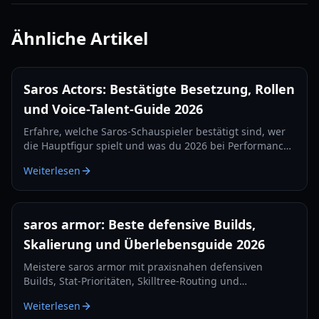
Ähnliche Artikel
Saros Actors: Bestätigte Besetzung, Rollen
und Voice-Talent-Guide 2026
Erfahre, welche Saros-Schauspieler bestätigt sind, wer
die Hauptfigur spielt und was du 2026 bei Performance-
Capture, Spracharbeit und zukünftigen Cast-
Weiterlesen
Enthüllungen erwarten kannst.
saros armor: Beste defensive Builds,
Skalierung und Überlebensguide 2026
Meistere saros armor mit praxisnahen defensiven
Builds, Stat-Prioritäten, Skilltree-Routing und
Überlebensstrategien für hohe Schwierigkeitsgrade in
Weiterlesen
2026.