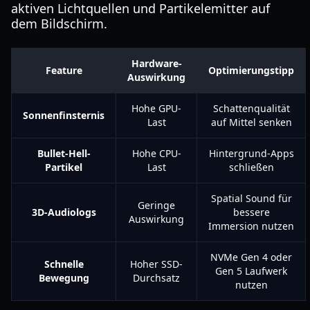
aktiven Lichtquellen und Partikelemitter auf
dem Bildschirm.
Hardware-
Feature
Optimierungstipp
Auswirkung
Hohe GPU-
Schattenqualität
Sonnenfinsternis
Last
auf Mittel senken
Bullet-Hell-
Hohe CPU-
Hintergrund-Apps
Partikel
Last
schließen
Spatial Sound für
Geringe
3D-Audiologs
bessere
Auswirkung
Immersion nutzen
NVMe Gen 4 oder
Schnelle
Hoher SSD-
Gen 5 Laufwerk
Bewegung
Durchsatz
nutzen