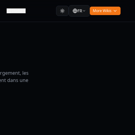
FR
Studio
More Wikis
argement, les
ment dans une