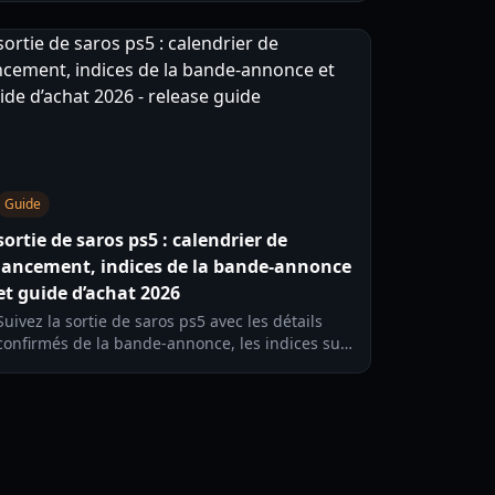
comment vérifier les informations officielles sur
le comédien de doublage.
Guide
sortie de saros ps5 : calendrier de
lancement, indices de la bande-annonce
et guide d’achat 2026
Suivez la sortie de saros ps5 avec les détails
confirmés de la bande-annonce, les indices sur
l’histoire, des conseils de préparation au
lancement et un guide d’achat pratique pour le
jour J en 2026.