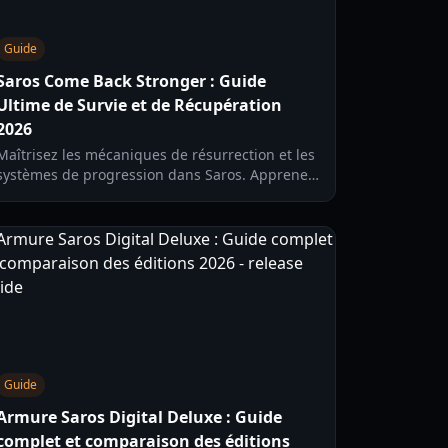
Guide
Saros Come Back Stronger : Guide
Ultime de Survie et de Récupération
2026
Maîtrisez les mécaniques de résurrection et les
systèmes de progression dans Saros. Apprenez
à utiliser les cycles solaires et la résilience
psychologique pour revenir plus fort après
chaque défaite.
Guide
Armure Saros Digital Deluxe : Guide
complet et comparaison des éditions