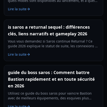
quels modes sont disponibles au lancement, et à quel
point un support multijoueur est probable dans de
Lire la suite
futures mises à jour.
is saros a returnal sequel : différences
clés, liens narratifs et gameplay 2026
Vous vous demandez si Saros continue Returnal ? Ce
guide 2026 explique le statut de suite, les connexions de
lore, les changements de gameplay et ce à quoi les
Lire la suite
joueurs doivent s’attendre.
guide du boss saros : Comment battre
Bastion rapidement et en toute sécurité
en 2026
Utilisez ce guide du boss saros pour vaincre Bastion
avec de meilleurs équipements, des esquives plus
propres et des tactiques phase par phase pour des
Lire la suite