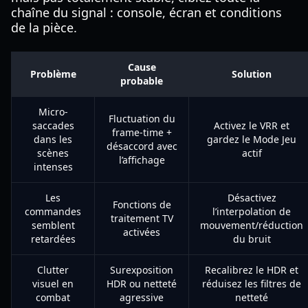
chaîne du signal : console, écran et conditions
de la pièce.
Cause
Problème
Solution
probable
Micro-
Fluctuation du
saccades
Activez le VRR et
frame-time +
dans les
gardez le Mode Jeu
désaccord avec
scènes
actif
l’affichage
intenses
Les
Désactivez
Fonctions de
commandes
l’interpolation de
traitement TV
semblent
mouvement/réduction
activées
retardées
du bruit
Clutter
Surexposition
Recalibrez le HDR et
visuel en
HDR ou netteté
réduisez les filtres de
combat
agressive
netteté